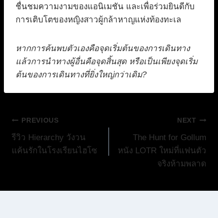
ชื่นชมความงามของแอนิเมชัน และเพื่อร่วมยินดีกับ
การเติบโตของหญิงสาวผู้กล้าหาญแห่งท้องทะเล
หากการค้นพบตัวเองคือจุดเริ่มต้นของการเดินทาง
แล้วการนำทางผู้อื่นคือจุดสิ้นสุด หรือเป็นเพียงจุดเริ่ม
ต้นของการเดินทางที่ยิ่งใหญ่กว่าเดิม?
แนะแนว
PREVIOUS
NEXT
รีวิว Hierarchy วังวน
The Hunt for Gollum
เรื่อง
แค้นรักในโรงเรียนไฮโซ
หนัง LOTR ใหม่ที่แฟนตัว
จริงห้ามพลาด