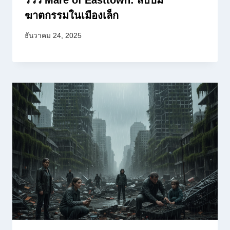
รีวิว Mare of Easttown: สืบปม
ฆาตกรรมในเมืองเล็ก
ธันวาคม 24, 2025