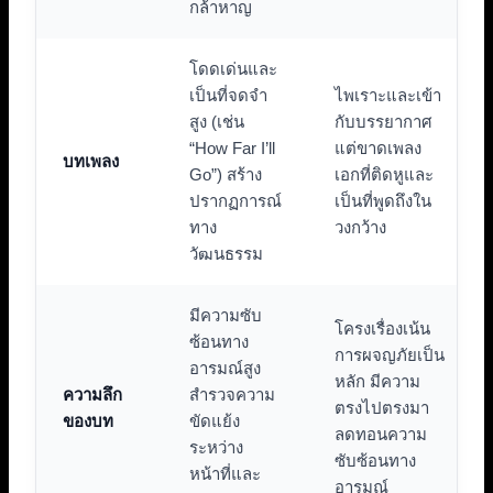
กล้าหาญ
โดดเด่นและ
เป็นที่จดจำ
ไพเราะและเข้า
สูง (เช่น
กับบรรยากาศ
“How Far I’ll
แต่ขาดเพลง
บทเพลง
Go”) สร้าง
เอกที่ติดหูและ
ปรากฏการณ์
เป็นที่พูดถึงใน
ทาง
วงกว้าง
วัฒนธรรม
มีความซับ
โครงเรื่องเน้น
ซ้อนทาง
การผจญภัยเป็น
อารมณ์สูง
หลัก มีความ
ความลึก
สำรวจความ
ตรงไปตรงมา
ของบท
ขัดแย้ง
ลดทอนความ
ระหว่าง
ซับซ้อนทาง
หน้าที่และ
อารมณ์