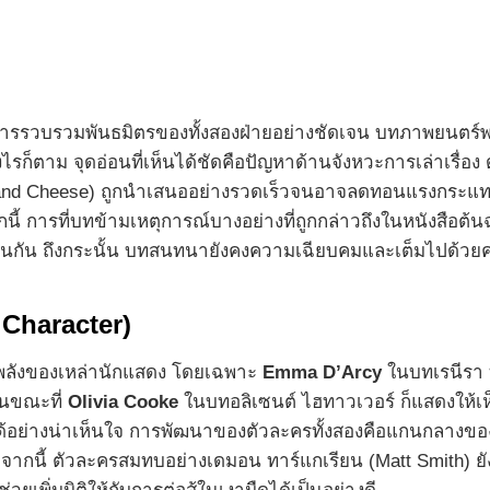
และการรวบรวมพันธมิตรของทั้งสองฝ่ายอย่างชัดเจน บทภาพยนตร์
ก็ตาม จุดอ่อนที่เห็นได้ชัดคือปัญหาด้านจังหวะการเล่าเรื่อ
ood and Cheese) ถูกนำเสนออย่างรวดเร็วจนอาจลดทอนแรงกระแท
นี้ การที่บทข้ามเหตุการณ์บางอย่างที่ถูกกล่าวถึงในหนังสือต้น
ด้เช่นกัน ถึงกระนั้น บทสนทนายังคงความเฉียบคมและเต็มไป
Character)
รงพลังของเหล่านักแสดง โดยเฉพาะ
Emma D’Arcy
ในบทเรนีรา 
ในขณะที่
Olivia Cooke
ในบทอลิเซนต์ ไฮทาวเวอร์ ก็แสดงให้เห็
้อย่างน่าเห็นใจ การพัฒนาของตัวละครทั้งสองคือแกนกลางของเร
อกจากนี้ ตัวละครสมทบอย่างเดมอน ทาร์แกเรียน (Matt Smith) 