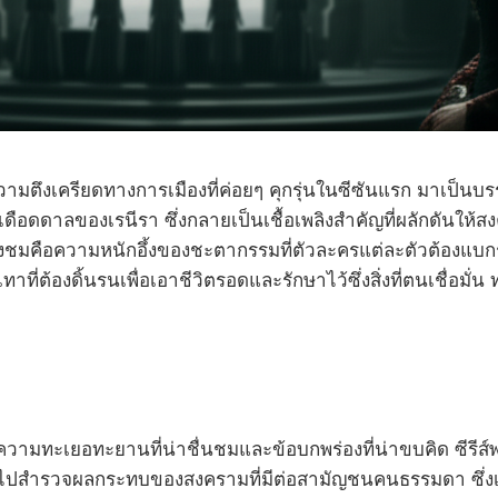
มตึงเครียดทางการเมืองที่ค่อยๆ คุกรุ่นในซีซันแรก มาเป็นบร
ือดดาลของเรนีรา ซึ่งกลายเป็นเชื้อเพลิงสำคัญที่ผลักดันให้ส
รกหลังชมคือความหนักอึ้งของชะตากรรมที่ตัวละครแต่ละตัวต้องแบก
ีเทาที่ต้องดิ้นรนเพื่อเอาชีวิตรอดและรักษาไว้ซึ่งสิ่งที่ตนเชื
ั้งความทะเยอทะยานที่น่าชื่นชมและข้อบกพร่องที่น่าขบคิด ซีรีส
ชมไปสำรวจผลกระทบของสงครามที่มีต่อสามัญชนคนธรรมดา ซึ่งเป