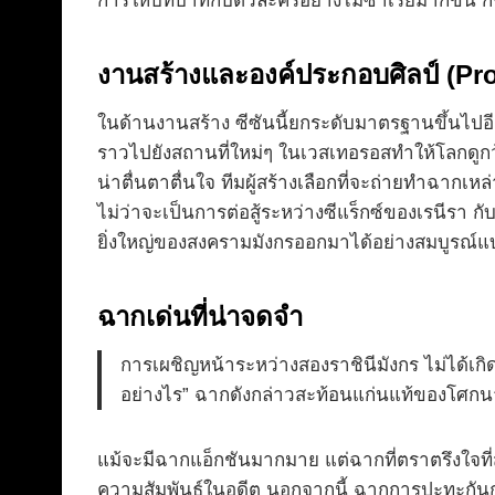
การให้บทบาทกับตัวละครอย่างไมซาเรียมากขึ้น ก็ช่วย
งานสร้างและองค์ประกอบศิลป์ (Pr
ในด้านงานสร้าง ซีซันนี้ยกระดับมาตรฐานขึ้นไปอ
ราวไปยังสถานที่ใหม่ๆ ในเวสเทอรอสทำให้โลกดูกว
น่าตื่นตาตื่นใจ ทีมผู้สร้างเลือกที่จะถ่ายทำฉาก
ไม่ว่าจะเป็นการต่อสู้ระหว่างซีแร็กซ์ของเรนีรา
ยิ่งใหญ่ของสงครามมังกรออกมาได้อย่างสมบูรณ์
ฉากเด่นที่น่าจดจำ
การเผชิญหน้าระหว่างสองราชินีมังกร ไม่ได้เก
อย่างไร” ฉากดังกล่าวสะท้อนแก่นแท้ของโศกนา
แม้จะมีฉากแอ็กชันมากมาย แต่ฉากที่ตราตรึงใจที
ความสัมพันธ์ในอดีต นอกจากนี้ ฉากการปะทะกันกลาง