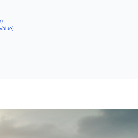
r)
Value)