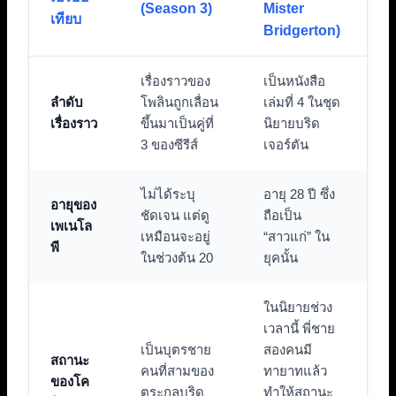
(Season 3)
Mister
เทียบ
Bridgerton)
เรื่องราวของ
เป็นหนังสือ
ลำดับ
โพลินถูกเลื่อน
เล่มที่ 4 ในชุด
เรื่องราว
ขึ้นมาเป็นคู่ที่
นิยายบริด
3 ของซีรีส์
เจอร์ตัน
ไม่ได้ระบุ
อายุ 28 ปี ซึ่ง
อายุของ
ชัดเจน แต่ดู
ถือเป็น
เพเนโล
เหมือนจะอยู่
“สาวแก่” ใน
พี
ในช่วงต้น 20
ยุคนั้น
ในนิยายช่วง
เวลานี้ พี่ชาย
เป็นบุตรชาย
สองคนมี
สถานะ
คนที่สามของ
ทายาทแล้ว
ของโค
ตระกูลบริด
ทำให้สถานะ