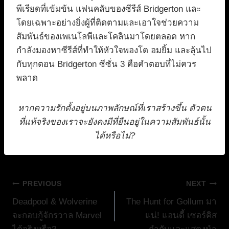
พีเรียดที่เข้มข้น แฟนคลับของซีรีส์ Bridgerton และ
โดยเฉพาะอย่างยิ่งผู้ที่ติดตามและเอาใจช่วยความ
สัมพันธ์ของเพเนโลพีและโคลินมาโดยตลอด หาก
กำลังมองหาซีรีส์ที่ทำให้หัวใจพองโต อมยิ้ม และลุ้นไป
กับทุกตอน Bridgerton ซีซั่น 3 คือคำตอบที่ไม่ควร
พลาด
หากความรักตั้งอยู่บนภาพลักษณ์ที่เราสร้างขึ้น ตัวตน
ที่แท้จริงของเราจะยังคงมีที่ยืนอยู่ในความสัมพันธ์นั้น
ได้หรือไม่?
แนะแนว
PREVIOUS
NEXT
Deadpool & Wolverine
The Hunt for Gollum มา
เรื่อง
จะกอบกู้จักรวาล Marvel
แน่! แอนดี้ เซอร์คิส