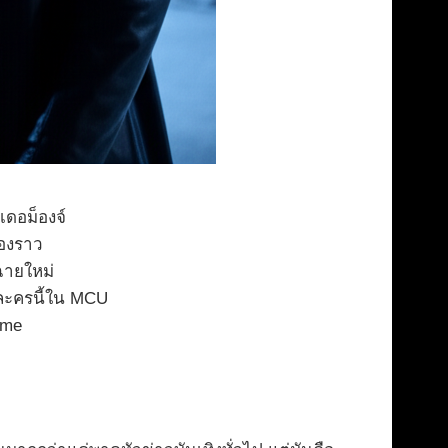
เดอม็องจ์
่องราว
ฉายใหม่
ละครนี้ใน MCU
ame