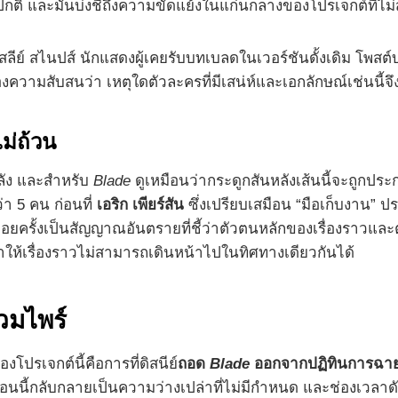
่องปกติ และมันบ่งชี้ถึงความขัดแย้งในแก่นกลางของโปรเจกต์ที่
ลีย์ สไนปส์ นักแสดงผู้เคยรับบทเบลดในเวอร์ชันดั้งเดิม โพสต
วามสับสนว่า เหตุใดตัวละครที่มีเสน่ห์และเอกลักษณ์เช่นนี้จึ
ม่ถ้วน
หลัง และสำหรับ
Blade
ดูเหมือนว่ากระดูกสันหลังเส้นนี้จะถูกปร
า 5 คน ก่อนที่
เอริก เพียร์สัน
ซึ่งเปรียบเสมือน “มือเก็บงาน” ป
อยครั้งเป็นสัญญาณอันตรายที่ชี้ว่าตัวตนหลักของเรื่องราวและตั
นทำให้เรื่องราวไม่สามารถเดินหน้าไปในทิศทางเดียวกันได้
วมไพร์
งโปรเจกต์นี้คือการที่ดิสนีย์
ถอด
Blade
ออกจากปฏิทินการฉาย
นนี้กลับกลายเป็นความว่างเปล่าที่ไม่มีกำหนด และช่องเวลาดัง