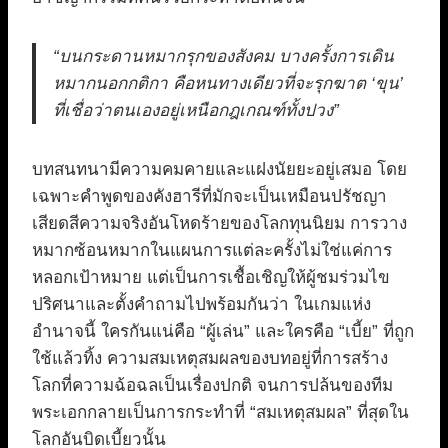
“บนกระดานหมากรุกของสังคม บางครั้งการเดิน
หมากนอกกติกา คือหนทางเดียวที่จะรุกฆาต ‘ขุน’
ที่เชื่อว่าตนเองอยู่เหนือกฎเกณฑ์ทั้งปวง”
บทสนทนามีความคมคายและแฝงนัยยะอยู่เสมอ โดย
เฉพาะคำพูดของคังฮารีที่มักจะเป็นเหมือนปรัชญา
เสียดสีความจริงอันโหดร้ายของโลกทุนนิยม การวาง
หมากซ้อนหมากในแผนการแต่ละครั้งไม่ใช่แค่การ
หลอกเป้าหมาย แต่เป็นการเชื้อเชิญให้ผู้ชมร่วมไข
ปริศนาและตั้งคำถามไปพร้อมกันว่า ในเกมแห่ง
อำนาจนี้ ใครกันแน่คือ “ผู้เล่น” และใครคือ “เบี้ย” ที่ถูก
ใช้แล้วทิ้ง ความสมเหตุสมผลของบทอยู่ที่การสร้าง
โลกที่ความฉ้อฉลเป็นเรื่องปกติ จนการปล้นของทีม
พระเอกกลายเป็นการกระทำที่ “สมเหตุสมผล” ที่สุดใน
โลกอันบิดเบี้ยวนั้น