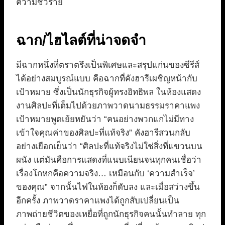
ความชั่วร้าย
ฉาก/ไฮไลต์ที่น่าจดจำ
มีฉากหนึ่งที่ตราตรึงเป็นพิเศษและสรุปแก่นของซีรีส์
ได้อย่างสมบูรณ์แบบ คือฉากที่คังฮารีเผชิญหน้ากับ
เป้าหมาย ซึ่งเป็นนักธุรกิจผู้ทรงอิทธิพล ในห้องแสดง
งานศิลปะที่เต็มไปด้วยภาพวาดนามธรรมราคาแพง
เป้าหมายพูดเย้ยหยันว่า “คนอย่างพวกแกไม่มีทาง
เข้าใจคุณค่าของศิลปะที่แท้จริง” คังฮารีสวนกลับ
อย่างเยือกเย็นว่า “ศิลปะที่แท้จริงไม่ใช่สิ่งที่แขวนบน
ผนัง แต่มันคือการแสดงที่แนบเนียนจนทุกคนเชื่อว่า
เรื่องโกหกคือความจริง… เหมือนกับ ‘ความสำเร็จ’
ของคุณ” จากนั้นไฟในห้องก็ดับลง และเมื่อสว่างขึ้น
อีกครั้ง ภาพวาดราคาแพงได้ถูกสับเปลี่ยนเป็น
ภาพถ่ายชีวิตของเหยื่อที่ถูกนักธุรกิจคนนั้นทำลาย ทุก