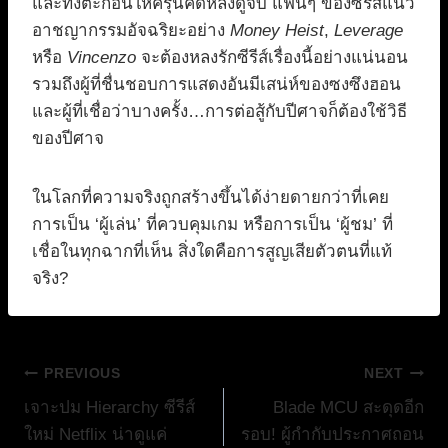
และทิ้งตะกอนให้ครุ่นคิดหลังดูจบ แฟนๆ ของซีรีส์แนว
อาชญากรรมอัจฉริยะอย่าง
Money Heist
,
Leverage
หรือ
Vincenzo
จะต้องหลงรักซีรีส์เรื่องนี้อย่างแน่นอน
รวมถึงผู้ที่ชื่นชอบการแสดงอันมีเสน่ห์ของซงซึงฮอน
และผู้ที่เชื่อว่าบางครั้ง…การต่อสู้กับปีศาจก็ต้องใช้วิธี
ของปีศาจ
ในโลกที่ความจริงถูกสร้างขึ้นได้ง่ายดายกว่าที่เคย
การเป็น ‘ผู้เล่น’ ที่ควบคุมเกม หรือการเป็น ‘ผู้ชม’ ที่
เชื่อในทุกฉากที่เห็น สิ่งใดคือการสูญเสียตัวตนที่แท้
จริง?
แนะแนว
PREVIOUS
NEXT
เจาะปม Hierarchy ซีรีส์
Blade MCU สะดุดอีก
เรื่อง
ใหม่ Netflix น่าดูแค่
รอบ! ผู้กำกับประกาศถอน