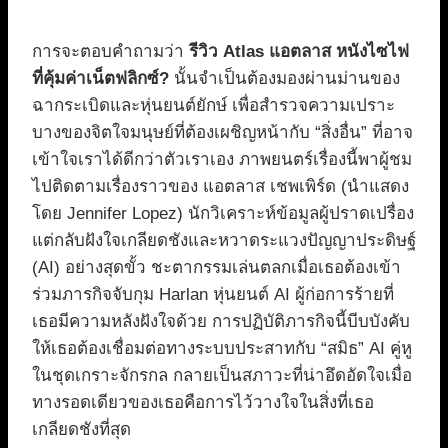
การจะตอบคำถามว่า
รีวิว Atlas แอตลาส หนังไซไฟ
ที่คุ้มค่าเน็ตฟลิกซ์?
นั้นจำเป็นต้องมองผ่านม่านของ
ฉากระเบิดและหุ่นยนต์ยักษ์ เพื่อสำรวจความเปราะ
บางของจิตใจมนุษย์ที่ต้องเผชิญหน้ากับ “สิ่งอื่น” ที่อาจ
เข้าใจเราได้ดีกว่าตัวเราเอง ภาพยนตร์เรื่องนี้พาผู้ชม
ไปติดตามเรื่องราวของ แอตลาส เชพเพิร์ด (นำแสดง
โดย Jennifer Lopez) นักวิเคราะห์ข้อมูลผู้ปราดเปรื่อง
แต่กลับฝังใจเกลียดชังและหวาดระแวงปัญญาประดิษฐ์
(AI) อย่างสุดขั้ว ชะตากรรมเล่นตลกเมื่อเธอต้องเข้า
ร่วมภารกิจจับกุม Harlan หุ่นยนต์ AI ผู้ก่อการร้ายที่
เธอมีความหลังฝังใจด้วย การปฏิบัติภารกิจนี้บีบบังคับ
ให้เธอต้องเชื่อมต่อทางระบบประสาทกับ “สมิธ” AI คู่หู
ในชุดเกราะจักรกล กลายเป็นสภาวะที่น่าอึดอัดใจเมื่อ
ทางรอดเดียวของเธอคือการไว้วางใจในสิ่งที่เธอ
เกลียดชังที่สุด