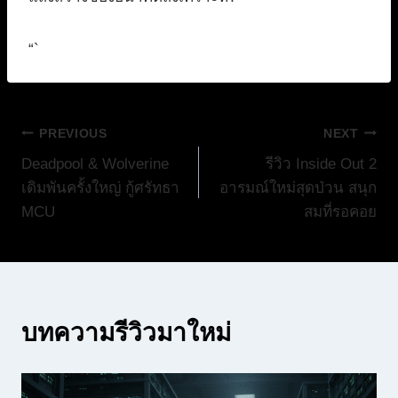
“`
แนะแนว
PREVIOUS
NEXT
Deadpool & Wolverine
รีวิว Inside Out 2
เรื่อง
เดิมพันครั้งใหญ่ กู้ศรัทธา
อารมณ์ใหม่สุดป่วน สนุก
MCU
สมที่รอคอย
บทความรีวิวมาใหม่