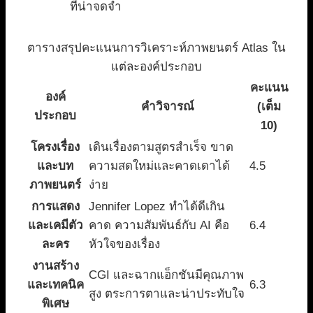
ที่น่าจดจำ
ตารางสรุปคะแนนการวิเคราะห์ภาพยนตร์ Atlas ใน
แต่ละองค์ประกอบ
คะแนน
องค์
คำวิจารณ์
(เต็ม
ประกอบ
10)
โครงเรื่อง
เดินเรื่องตามสูตรสำเร็จ ขาด
และบท
ความสดใหม่และคาดเดาได้
4.5
ภาพยนตร์
ง่าย
การแสดง
Jennifer Lopez ทำได้ดีเกิน
และเคมีตัว
คาด ความสัมพันธ์กับ AI คือ
6.4
ละคร
หัวใจของเรื่อง
งานสร้าง
CGI และฉากแอ็กชันมีคุณภาพ
และเทคนิค
6.3
สูง ตระการตาและน่าประทับใจ
พิเศษ