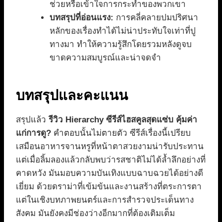
ช่วยหรือเข้าใจการกระทำของพวกเขา
บทสรุปที่อ่อนแรง:
การคลี่คลายปมปริศนา
หลักของเรื่องทำได้ไม่น่าประทับใจเท่าที่ปู
ทางมา ทำให้ความรู้สึกโดยรวมหลังดูจบ
ขาดความสมบูรณ์และน่าจดจำ
บทสรุปและคะแนน
สรุปแล้ว
รีวิว Hierarchy ซีรีส์ไฮสคูลสุดแซ่บ คุ้มค่า
แก่การดู?
คำตอบนั้นไม่ตายตัว ซีรีส์เรื่องนี้เปรียบ
เสมือนอาหารจานหรูที่หน้าตาสวยงามน่ารับประทาน
แต่เมื่อลิ้มลองแล้วกลับพบว่ารสชาติไม่ได้ล้ำลึกอย่างที่
คาดหวัง มันมอบความบันเทิงแบบฉาบฉวยได้อย่างดี
เยี่ยม ด้วยดราม่าที่เข้มข้นและงานสร้างที่ตระการตา
แต่ในเชิงบทภาพยนตร์และการสำรวจประเด็นทาง
สังคม มันยังคงมีช่องว่างอีกมากที่ต้องเติมเต็ม