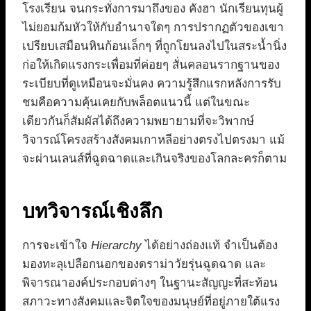
โรงเรียน จนกระทั่งการมาถึงของ คังฮา นักเรียนทุนผู้
ไม่ยอมก้มหัวให้กับอำนาจใดๆ การปรากฏตัวของเขา
เปรียบเสมือนหินก้อนเล็กๆ ที่ถูกโยนลงไปในสระน้ำนิ่ง
ก่อให้เกิดแรงกระเพื่อมที่ค่อยๆ สั่นคลอนรากฐานของ
ระเบียบที่ดูเหมือนจะมั่นคง ความรู้สึกแรกหลังการรับ
ชมคือความคุ้นเคยกับพล็อตแนวนี้ แต่ในขณะ
เดียวกันก็สัมผัสได้ถึงความพยายามที่จะวิพากษ์
วิจารณ์โครงสร้างสังคมเกาหลีอย่างตรงไปตรงมา แม้
จะผ่านเลนส์ที่ฉูดฉาดและเกินจริงของโลกละครก็ตาม
บทวิจารณ์เชิงลึก
การจะเข้าใจ
Hierarchy
ได้อย่างถ่องแท้ จำเป็นต้อง
มองทะลุเปลือกนอกของดราม่าวัยรุ่นฉูดฉาด และ
พิจารณาองค์ประกอบต่างๆ ในฐานะสัญญะที่สะท้อน
สภาวะทางสังคมและจิตใจของมนุษย์ที่อยู่ภายใต้แรง