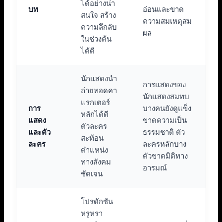
ได้อย่างน่า
บท
อ่อนและขาด
สนใจ สร้าง
ความสมเหตุสม
ความลึกลับ
ผล
ในช่วงต้น
ได้ดี
นักแสดงนำ
การแสดงของ
ถ่ายทอดคา
นักแสดงสมทบ
แรกเตอร์
การ
บางคนยังดูแข็ง
หลักได้ดี
แสดง
ขาดความเป็น
ตัวละคร
และตัว
ธรรมชาติ ตัว
สะท้อน
ละคร
ละครหลักบาง
ตำแหน่ง
ตัวขาดมิติทาง
ทางสังคม
อารมณ์
ชัดเจน
โปรดักชัน
หรูหรา