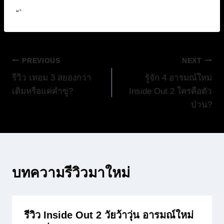
“`
แนะแนว
PREVIOUS
NEXT
รีวิว เทอม 3 สยองกว่า
รู้จัก 4 อารมณ์ใหม่
เรื่อง
เดิมหรือแค่คำขู่?
Inside Out 2 ใครคือตัว
ป่วน?
บทความรีวิวมาใหม่
รีวิว Inside Out 2 วัยว้าวุ่น อารมณ์ใหม่