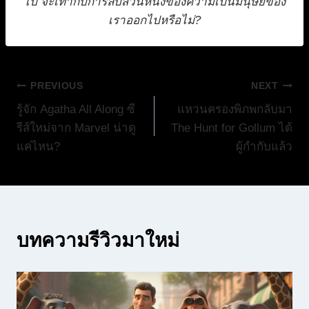
ไป จะเท่ากับการลบส่วนหนึ่งของความเป็นมนุษย์ของ
เราออกไปหรือไม่?
แนะแนว
PREVIOUS
NEXT
รู้จัก Agatha All Along ซี
แหวนครองพิภพกลับมา
เรื่อง
รีส์ใหม่จาก Marvel น่าดู
The Hunt for Gollum ได้
แค่ไหน?
ผู้กำกับแล้ว
บทความรีวิวมาใหม่