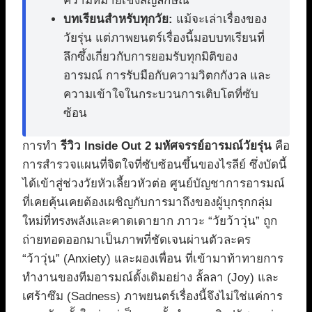
ความหมายเชิงสัญลักษณ์
บทเรียนสำหรับทุกวัย:
แม้จะเล่าเรื่องของ
วัยรุ่น แต่ภาพยนตร์เรื่องนี้มอบบทเรียนที่
ลึกซึ้งเกี่ยวกับการยอมรับทุกมิติของ
อารมณ์ การรับมือกับความวิตกกังวล และ
ความเข้าใจในกระบวนการเติบโตที่ซับ
ซ้อน
การทำ
รีวิว Inside Out 2 มหัศจรรย์อารมณ์วัยรุ่น
คือ
การสำรวจแผนที่จิตใจที่ซับซ้อนขึ้นของไรลีย์ ซึ่งบัดนี้
ได้เข้าสู่ช่วงวัยหัวเลี้ยวหัวต่อ ศูนย์บัญชาการอารมณ์
ที่เคยคุ้นเคยต้องเผชิญกับการมาถึงของผู้บุกรุกกลุ่ม
ใหม่ที่ทรงพลังและคาดเดายาก ภาวะ “วัยว้าวุ่น” ถูก
ถ่ายทอดออกมาเป็นภาพที่ชัดเจนผ่านตัวละคร
“ว้าวุ่น” (Anxiety) และผองเพื่อน ที่เข้ามาท้าทายการ
ทำงานของทีมอารมณ์ดั้งเดิมอย่าง ลั้ลลา (Joy) และ
เศร้าซึม (Sadness) ภาพยนตร์เรื่องนี้จึงไม่ใช่แค่การ