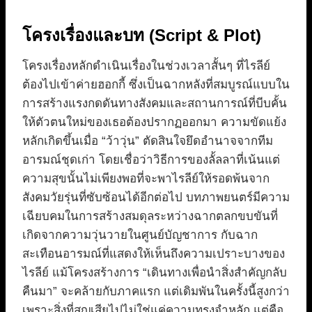
โครงเรื่องและบท (Script & Plot)
โครงเรื่องหลักดำเนินเรื่องในช่วงเวลาสั้นๆ ที่ไรลีย์
ต้องไปเข้าค่ายฮอกกี้ ซึ่งเป็นฉากหลังที่สมบูรณ์แบบใน
การสร้างแรงกดดันทางสังคมและสถานการณ์ที่บีบคั้น
ให้ตัวตนใหม่ของเธอต้องปรากฏออกมา ความขัดแย้ง
หลักเกิดขึ้นเมื่อ “ว้าวุ่น” ตัดสินใจยึดอำนาจจากทีม
อารมณ์ชุดเก่า โดยเชื่อว่าวิธีการของลั้ลลาที่เน้นแต่
ความสุขนั้นไม่เพียงพอที่จะพาไรลีย์ให้รอดพ้นจาก
สังคมวัยรุ่นที่ซับซ้อนได้อีกต่อไป บทภาพยนตร์มีความ
เฉียบคมในการสร้างสมดุลระหว่างฉากตลกขบขันที่
เกิดจากความวุ่นวายในศูนย์บัญชาการ กับฉาก
สะเทือนอารมณ์ที่แสดงให้เห็นถึงความเปราะบางของ
ไรลีย์ แม้โครงสร้างการ “เดินทางเพื่อนำสิ่งสำคัญกลับ
คืนมา” จะคล้ายกับภาคแรก แต่เดิมพันในครั้งนี้สูงกว่า
เพราะสิ่งที่สูญเสียไปไม่ใช่แค่ความทรงจำหลัก แต่คือ