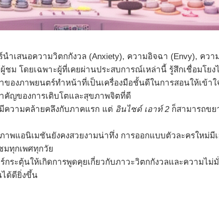
นำเสนอความวิตกกังวล (Anxiety), ความอิจฉา (Envy), ควา
ชม โดยเฉพาะผู้ที่เคยผ่านประสบการณ์เหล่านี้ รู้สึกเชื่อมโยงได
หาของภาพยนตร์ทำหน้าที่เป็นเครื่องมือชั้นดีในการสอนให้เข้
แจสำคัญของการเติบโตและสุขภาพจิตที่ดี
ะมีความคล้ายคลึงกับภาคแรก แต่
อินไซด์ เอาท์ 2
ก็สามารถขยา
าพแอนิเมชันยังคงสวยงามน่าทึ่ง การออกแบบตัวละครใหม่มีเ
้ชมทุกเพศทุกวัย
กระตุ้นให้เกิดการพูดคุยเกี่ยวกับภาวะวิตกกังวลและความไม่มั
้ดียิ่งขึ้น