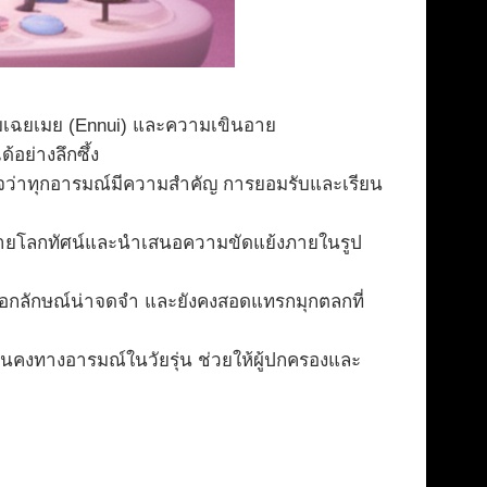
มเฉยเมย (Ennui) และความเขินอาย
้อย่างลึกซึ้ง
าใจว่าทุกอารมณ์มีความสำคัญ การยอมรับและเรียน
ยโลกทัศน์และนำเสนอความขัดแย้งภายในรูป
อกลักษณ์น่าจดจำ และยังคงสอดแทรกมุกตลกที่
่นคงทางอารมณ์ในวัยรุ่น ช่วยให้ผู้ปกครองและ