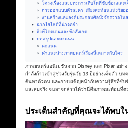
โครงเรื่องและบท: การเติบโตที่ซับซ้อนและเ
การออกแบบตัวละคร: เสียงสะท้อนแห่งวัยฮ
งานสร้างและองค์ประกอบศิลป์: จักรวาลในสม
ฉากไฮไลต์ที่น่าจดจำ
สิ่งที่โดดเด่นและข้อสังเกต
บทสรุปและคะแนน
คะแนน
คำแนะนำ: ภาพยนตร์เรื่องนี้เหมาะกับใคร
ภาพยนตร์แอนิเมชันจาก Disney และ Pixar อย่า
กำลังก้าวเข้าสู่ช่วงวัยรุ่นวัย 13 ปีอย่างเต็มตัว
ค้นหาตัวตน และการเผชิญหน้ากับความรู้สึกที่ซับซ้
และสมจริง จนอาจกล่าวได้ว่านี่คือภาพสะท้อนที่ต
ประเด็นสำคัญที่คุณจะได้พบใ