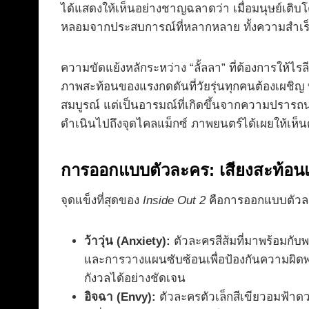
ได้แสดงให้เห็นอย่างชาญฉลาดว่า เมื่อมนุษย์เติบโ
หลอมจากประสบการณ์ที่หลากหลาย ทั้งความสำเร
ความขัดแย้งหลักระหว่าง “ลั้ลลา” ที่ต้องการให้ไรล
ภาพสะท้อนของแรงกดดันที่วัยรุ่นทุกคนต้องเผชิญ 
สมบูรณ์ แต่เป็นอารมณ์ที่เกิดขึ้นจากความปรารถนา
ดำเนินไปถึงจุดไคลแม็กซ์ ภาพยนตร์ได้เผยให้เห็
การออกแบบตัวละคร: เสียงสะท้อนแ
จุดแข็งที่สุดของ
Inside Out 2
คือการออกแบบตัวละค
ว้าวุ่น (Anxiety):
ตัวละครสีส้มที่มาพร้อมกั
และการวางแผนซับซ้อนเพื่อป้องกันความผิด
กังวลได้อย่างชัดเจน
อิจฉา (Envy):
ตัวละครตัวเล็กสีเขียวอมฟ้า