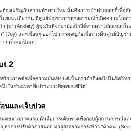
้นและต้องเผชิญกับความท้าทายใหม่ นั่นคือการเข้าค่ายฮอกกี้เพื่อ
นขณะเดียวกัน ที่ศูนย์บัญชาการทางอารมณ์ก็เกิดความโกลาหลครั
วุ่น” (Anxiety) ผู้มุ่งมั่นที่จะปกป้องไรลีย์จากความล้มเหล
ลา” (Joy) และเพื่อนๆ ออกไป การผจญภัยเพื่อทวงคืนศูนย์บัญชากา
กว่าที่เคยเป็นมา
ut 2
สร้างภาคต่อเพื่อความบันเทิง แต่เป็นการดำดิ่งลงไปในจิตวิทยาข
นึ่งในช่วงเวลาที่เปราะบางที่สุดของชีวิต
ซ้อนและเจ็บปวด
ุ้นเคยจากภาคแรก นั่นคือการเดินทางเพื่อกอบกู้สถานการณ์และเร
ญหาการปรับตัวภายนอก มาสู่สงครามการสร้าง “ตัวตน” (Sense