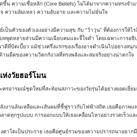
ตขึ้น ความเชื่อหลัก (Core Beliefs) ไม่ได้มาจากความทรงจำแห
็จ ความล้มเหลว ความอับอาย และความไม่มั่นใจ
ีย์เป็นตัวของตัวเองอย่างมีความสุข กับ “ว้าวุ่น” ที่ต้องการให
บทพูดหลายส่วนมีความเฉียบคมและจี้ใจดำ โดยเฉพาะการอธิบายเห
ดีที่บิดเบี้ยว แม้ช่วงครึ่งแรกของเรื่องอาจดำเนินไปอย่างสนุ
นด้านมืดของความวิตกกังวลที่ทรงพลังและสมจริงอย่างน่าตกใจ
ห่งวัยฮอร์โมน
รอารมณ์ชุดใหม่ที่สะท้อนสภาวะของวัยรุ่นได้อย่างยอดเยี่ยม
บพลังงานล้นเหลือและเส้นผมที่ชี้ฟูราวกับไฟฟ้าสถิต เธอคือ
พลาดทุกรูปแบบ การออกแบบให้เธอเคลื่อนไหวอย่างรวดเร็วและ
ดวงตาโตเป็นประกาย เธอคือศูนย์รวมของความปรารถนาอยากมีอยา