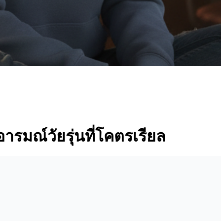
อารมณ์วัยรุ่นที่โคตรเรียล