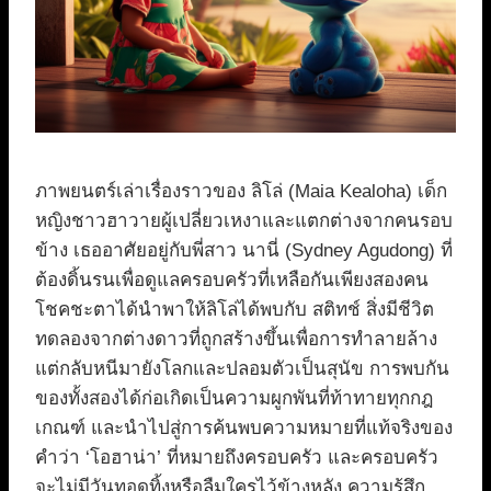
ภาพยนตร์เล่าเรื่องราวของ ลิโล่ (Maia Kealoha) เด็ก
หญิงชาวฮาวายผู้เปลี่ยวเหงาและแตกต่างจากคนรอบ
ข้าง เธออาศัยอยู่กับพี่สาว นานี่ (Sydney Agudong) ที่
ต้องดิ้นรนเพื่อดูแลครอบครัวที่เหลือกันเพียงสองคน
โชคชะตาได้นำพาให้ลิโล่ได้พบกับ สติทช์ สิ่งมีชีวิต
ทดลองจากต่างดาวที่ถูกสร้างขึ้นเพื่อการทำลายล้าง
แต่กลับหนีมายังโลกและปลอมตัวเป็นสุนัข การพบกัน
ของทั้งสองได้ก่อเกิดเป็นความผูกพันที่ท้าทายทุกกฎ
เกณฑ์ และนำไปสู่การค้นพบความหมายที่แท้จริงของ
คำว่า ‘โอฮาน่า’ ที่หมายถึงครอบครัว และครอบครัว
จะไม่มีวันทอดทิ้งหรือลืมใครไว้ข้างหลัง ความรู้สึก