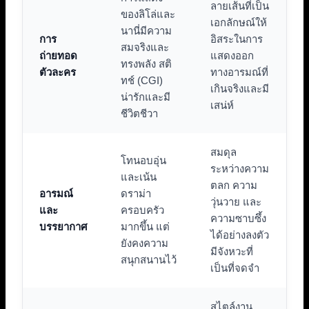
ลายเส้นที่เป็น
ของลิโล่และ
เอกลักษณ์ให้
นานี่มีความ
การ
อิสระในการ
สมจริงและ
ถ่ายทอด
แสดงออก
ทรงพลัง สติ
ตัวละคร
ทางอารมณ์ที่
ทช์ (CGI)
เกินจริงและมี
น่ารักและมี
เสน่ห์
ชีวิตชีวา
สมดุล
โทนอบอุ่น
ระหว่างความ
และเน้น
ตลก ความ
อารมณ์
ดราม่า
วุ่นวาย และ
และ
ครอบครัว
ความซาบซึ้ง
บรรยากาศ
มากขึ้น แต่
ได้อย่างลงตัว
ยังคงความ
มีจังหวะที่
สนุกสนานไว้
เป็นที่จดจำ
สไตล์งาน