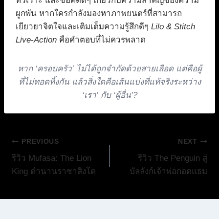
หัวเราะ และข้อคิดดีๆ เกี่ยวกับความสำคัญของความ
ผูกพัน หากใครกำลังมองหาภาพยนตร์ที่สามารถ
เยียวยาจิตใจและเติมเต็มความรู้สึกดีๆ
Lilo & Stitch
Live-Action
คือคำตอบที่ไม่ควรพลาด
หาก ‘ครอบครัว’ ไม่ได้ถูกจำกัดด้วยสายเลือด แต่คือผู้
ที่ไม่ทอดทิ้งกัน แล้วสิ่งใดคือเส้นแบ่งที่แท้จริงระหว่าง
‘เรา’ กับ ‘ผู้อื่น’?
แนะแนว
PREVIOUS
NEXT
รีวิว Mufasa: The Lion
รีวิว The Penguin สู่
เรื่อง
King ตำนานราชาสิงโต
บัลลังก์เจ้าพ่อกอตแธม