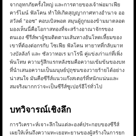
จากอุทกภัยครั้งใหญ่ และการตายของเจ้าพ่อมาเฟีย
คาร์ไมน์ ฟัลโคน ทำให้เกิดสุญญากาศทางอำนาจ ออ
สวัลด์ “ออซ” คอบเบิลพอต สมุนผู้ถูกมองข้ามมาตลอด
มองเห็นนี่คือโอกาสทองที่จะสร้างอาณาจักรของ
ตนเอง ซีรีส์พาผู้ชมติดตามเส้นทางอันโหดเหี้ยมของ
เขาที่ต้องต่อกรกับ โซเฟีย ฟัลโคน ทายาทที่กลับมาท
วงบัลลังก์ และ ซัลวาทอเร มาโรนี คู่แข่งเก่าแก่ที่เพิ่ง
พ้นโทษ ความรู้สึกแรกหลังชมคือความเข้มข้นของบท
ที่นำเสนอความเป็นมนุษย์ปุถุชนของวายร้ายได้อย่าง
น่าสนใจ มันคือซีรีส์แนวแก๊งสเตอร์ที่หนักแน่นและ
สมจริงมากกว่าจะเป็นซีรีส์ซูเปอร์ฮีโร่ทั่วไป
บทวิจารณ์เชิงลึก
การวิเคราะห์เจาะลึกในแต่ละองค์ประกอบของซีรีส์
เผยให้เห็นถึงความทะเยอทะยานของผู้สร้างในการยก