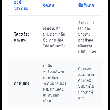
องค์
จุดเด่น
ข้อสังเกต
ประกอบ
จังหวะการ
เข้มข้น, หัก
เล่าเรื่อง
โครงเรื่อง
มุม, ดราม่าลึก
บางช่วง
และบท
ซึ้ง, การเมือง
อาจช้าลง
ใต้ดินที่สมจริง
เพื่อสร้าง
มิติตัวละคร
คอลิน
ตัวละคร
ฟาร์เรลล์ มอบ
สมทบบาง
การแสดง
ตัวอาจมี
การแสดง
ระดับมาสเตอร์
บทบาทไม่
พีซ, นักแสดง
มากเท่าที่
สมทบยอด
ควร
เยี่ยม