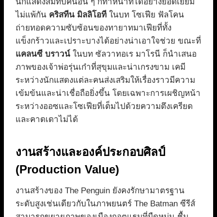
นักแสดงสมทบคนอื่น ๆ ก็ทำหน้าที่ได้อย่างยอดเยี่ยม
ไม่แพ้กัน
คริสทีน มิลลิโอที
ในบท โซเฟีย ฟัลโคน
ถ่ายทอดความซับซ้อนของทายาทมาเฟียที่ทั้ง
แข็งกร้าวและเปราะบางได้อย่างน่าเอาใจช่วย ขณะที่
แคลนซี บราวน์
ในบท ซัลวาทอเร มาโรนี ก็นำเสนอ
ภาพของเจ้าพ่อรุ่นเก๋าที่สุขุมและน่าเกรงขาม เคมี
ระหว่างนักแสดงแต่ละคนส่งเสริมให้เรื่องราวมีความ
เข้มข้นและน่าเชื่อถือยิ่งขึ้น โดยเฉพาะการเผชิญหน้า
ระหว่างออซและโซเฟียที่เต็มไปด้วยความตึงเครียด
และคาดเดาไม่ได้
งานสร้างและองค์ประกอบศิลป์
(Production Value)
งานสร้างของ The Penguin ยังคงรักษามาตรฐาน
ระดับสูงเช่นเดียวกับในภาพยนตร์ The Batman ซีรีส์
สามารถขยายภาพของเมืองกอตแธมที่มืดหม่น ชื้น