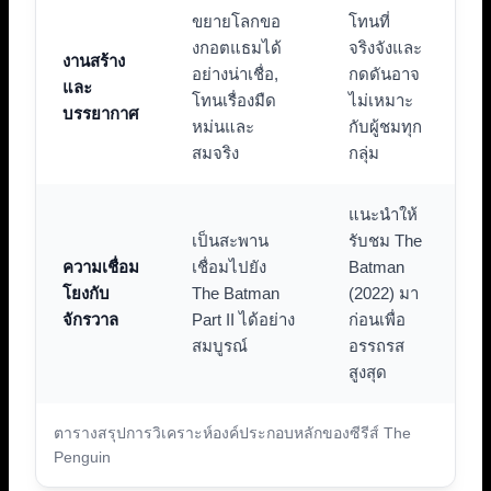
ขยายโลกขอ
โทนที่
งกอตแธมได้
จริงจังและ
งานสร้าง
อย่างน่าเชื่อ,
กดดันอาจ
และ
โทนเรื่องมืด
ไม่เหมาะ
บรรยากาศ
หม่นและ
กับผู้ชมทุก
สมจริง
กลุ่ม
แนะนำให้
เป็นสะพาน
รับชม The
ความเชื่อม
เชื่อมไปยัง
Batman
โยงกับ
The Batman
(2022) มา
จักรวาล
Part II ได้อย่าง
ก่อนเพื่อ
สมบูรณ์
อรรถรส
สูงสุด
ตารางสรุปการวิเคราะห์องค์ประกอบหลักของซีรีส์ The
Penguin