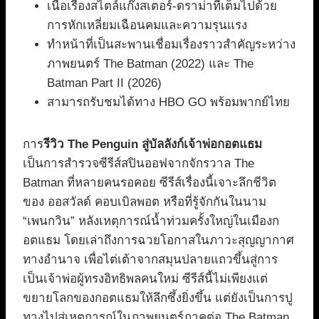
เนื้อเรื่องสไตล์แก๊งสเตอร์-ดราม่าที่เต็มไปด้วย
การหักเหลี่ยมเฉือนคมและความรุนแรง
ทำหน้าที่เป็นสะพานเชื่อมเรื่องราวสำคัญระหว่าง
ภาพยนตร์ The Batman (2022) และ The
Batman Part II (2026)
สามารถรับชมได้ทาง HBO GO พร้อมพากย์ไทย
การ
รีวิว The Penguin สู่บัลลังก์เจ้าพ่อกอตแธม
เป็นการสำรวจซีรีส์สปินออฟจากจักรวาล The
Batman ที่หลายคนรอคอย ซีรีส์เรื่องนี้เจาะลึกชีวิต
ของ ออสวัลด์ คอบเบิลพอต หรือที่รู้จักกันในนาม
“เพนกวิน” หลังเหตุการณ์น้ำท่วมครั้งใหญ่ในเมืองก
อตแธม โดยเล่าถึงการฉวยโอกาสในภาวะสุญญากาศ
ทางอำนาจ เพื่อไต่เต้าจากสมุนปลายแถวขึ้นสู่การ
เป็นเจ้าพ่อผู้ทรงอิทธิพลคนใหม่ ซีรีส์นี้ไม่เพียงแต่
ขยายโลกของกอตแธมให้ลึกซึ้งยิ่งขึ้น แต่ยังเป็นการปู
ทางไปสู่เหตุการณ์ในภาพยนตร์ภาคต่อ The Batman