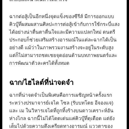
ฉากต่อสู้เป็นอีกหนึ่งจุดแข็งของซีรีส์ มีการออกแบบ
คิวบู๊ที่ผสมผสานศิลปะการต่อสู้เข้ากับการใช้กระบี่แสง
ได้อย่างน่าตื่นตาตื่นใจและมีความแปลกใหม่ ดนตรี
ประกอบก็ช่วยเสริมสร้างอารมณ์ในแต่ละฉากได้เป็น
อย่างดี แม้ว่าในภาพรวมงานสร้างจะอยู่ในระดับสูง
แต่ก็ไม่สามารถชดเชยจุดอ่อนด้านบทภาพยนตร์และ
การพัฒนาตัวละครได้ทั้งหมด
ฉาก/ไฮไลต์ที่น่าจดจำ
ฉากที่น่าจดจำเป็นพิเศษคือการเผชิญหน้าครั้งแรก
ระหว่างปรมาจารย์เจได โซล (รับบทโดย อีจองแจ)
และ เม ในวิหารเจไดที่ถูกทิ้งร้างบนดาวเคราะห์อัน
ห่างไกล ฉากนี้ไม่ได้โดดเด่นแค่คิวบู๊ที่ดุเดือด แต่ยัง
เต็มไปด้วยความตึงเครียดทางอารมณ์ แววตาของ