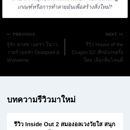
เกณฑ์หรือการทำลายมันเพื่อสร้างสิ่งใหม่?
แนะแนว
PREVIOUS
NEXT
รู้จัก คาสซานดรา โนวา
รีวิว House of the
เรื่อง
วายร้ายหลัก Deadpool &
Dragon S2: ศึกมังกรครั้ง
Wolverine
ใหม่ เลือกทีมไหนดี
บทความรีวิวมาใหม่
รีวิว Inside Out 2 สมองอลเวงวัยใส สนุก