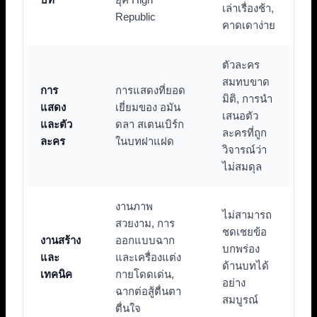
เล่าเรื่องช้า,
Republic
คาดเดาง่าย
ตัวละคร
สมทบขาด
การ
การแสดงที่ยอด
มิติ, การนำ
แสดง
เยี่ยมของ อมัน
เสนอตัว
และตัว
ดลา สเตนเบิร์ก
ละครที่ถูก
ละคร
ในบทฝาแฝด
วิจารณ์ว่า
ไม่สมดุล
งานภาพ
ไม่สามารถ
สวยงาม, การ
ชดเชยข้อ
งานสร้าง
ออกแบบฉาก
บกพร่อง
และ
และเครื่องแต่ง
ด้านบทได้
เทคนิค
กายโดดเด่น,
อย่าง
ฉากต่อสู้ตื่นตา
สมบูรณ์
ตื่นใจ