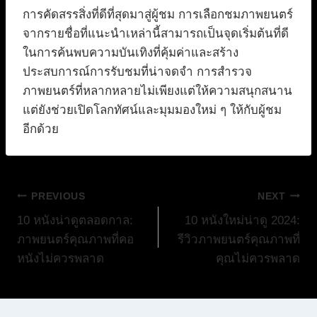
การคัดสรรสิ่งที่ดีที่สุดมาสู่ผู้ชม การเลือกชมภาพยนตร์
จากรายชื่อที่แนะนำเหล่านี้สามารถเป็นจุดเริ่มต้นที่ดี
ในการค้นพบความบันเทิงที่คุ้มค่าและสร้าง
ประสบการณ์การรับชมที่น่าจดจำ การสำรวจ
ภาพยนตร์ที่หลากหลายไม่เพียงแต่ให้ความสนุกสนาน
แต่ยังช่วยเปิดโลกทัศน์และมุมมองใหม่ ๆ ให้กับผู้ชม
อีกด้วย
แนะแนว
PREVIOUS
NEXT
10 หนังน่าดูตลอดกาล:
10 หนังใหม่น่าดู 2024:
เรื่อง
ภาพยนตร์คุณภาพที่คอ
รีวิวภาพยนตร์คุณภาพที่
หนังไม่ควรพลาด
คุณไม่ควรพลาด