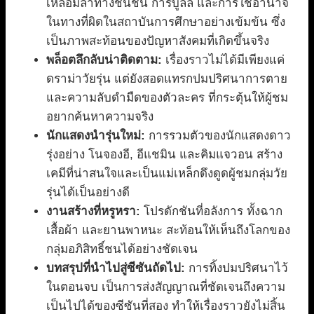
เหลื่อมล้ำทางชนชั้น การบูลลี่ และการใช้อำนาจ
ในทางที่ผิดในสถาบันการศึกษาอย่างเข้มข้น ซึ่ง
เป็นภาพสะท้อนของปัญหาสังคมที่เกิดขึ้นจริง
พล็อตลึกลับน่าติดตาม:
เรื่องราวไม่ได้มีเพียงแค่
ดราม่าวัยรุ่น แต่ยังสอดแทรกปมปริศนาการตาย
และความลับดำมืดของตัวละคร ที่กระตุ้นให้ผู้ชม
อยากค้นหาความจริง
นักแสดงนำรุ่นใหม่:
การรวมตัวของนักแสดงดาว
รุ่งอย่าง โนจองอี, อีแชมิน และคิมแจวอน สร้าง
เคมีที่น่าสนใจและเป็นแม่เหล็กดึงดูดผู้ชมกลุ่มวัย
รุ่นได้เป็นอย่างดี
งานสร้างที่หรูหรา:
โปรดักชันที่อลังการ ทั้งฉาก
เสื้อผ้า และยานพาหนะ สะท้อนให้เห็นถึงโลกของ
กลุ่มอภิสิทธิ์ชนได้อย่างชัดเจน
บทสรุปที่นำไปสู่ซีซันถัดไป:
การทิ้งปมปริศนาไว้
ในตอนจบ เป็นการส่งสัญญาณที่ชัดเจนถึงความ
เป็นไปได้ของซีซันที่สอง ทำให้เรื่องราวยังไม่สิ้น