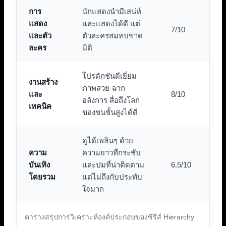
การ
นักแสดงนำมีเสน่ห์
แสดง
และแสดงได้ดี แต่
7/10
และตัว
ตัวละครสมทบขาด
ละคร
มิติ
โปรดักชันดีเยี่ยม
งานสร้าง
ภาพสวย ฉาก
และ
8/10
อลังการ สื่อถึงโลก
เทคนิค
ของชนชั้นสูงได้ดี
ดูได้เพลินๆ ด้วย
ความ
ความยาวที่กระชับ
บันเทิง
และปมที่น่าติดตาม
6.5/10
โดยรวม
แต่ไม่ถึงกับประทับ
ใจมาก
ตารางสรุปการวิเคราะห์องค์ประกอบของซีรีส์ Hierarchy