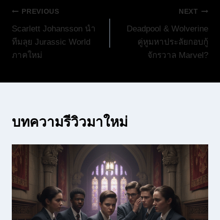
แนะแนว
PREVIOUS
NEXT
Scarlett Johansson นำ
Deadpool & Wolverine
เรื่อง
ทีมลุย Jurassic World
คู่หูมหาประลัยกอบกู้
ภาคใหม่
จักรวาล Marvel?
บทความรีวิวมาใหม่